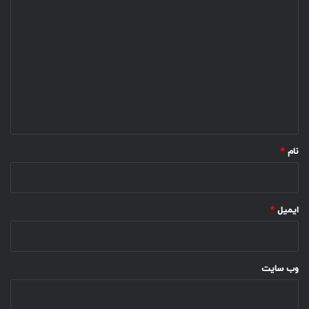
د
ی
د
گ
ا
ه
*
نام
*
ایمیل
*
وب‌ سایت