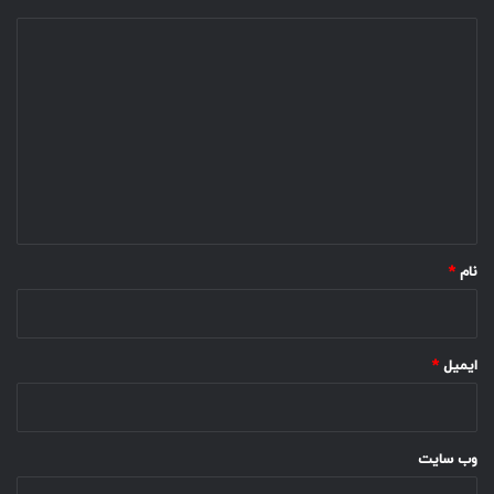
د
ی
د
گ
ا
ه
*
نام
*
ایمیل
*
وب‌ سایت