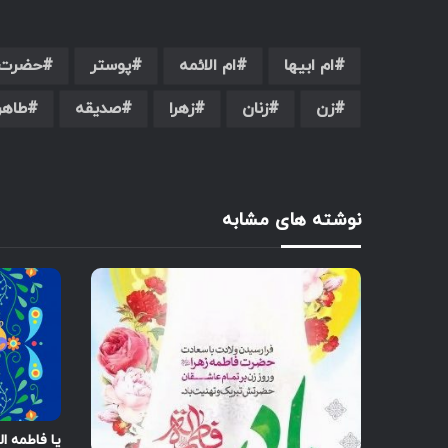
ام ابیها
ام الائمه
پوستر
حضرت 
زن
زنان
زهرا
صدیقه
طاهر
نوشته های مشابه
یا فاطمه الز