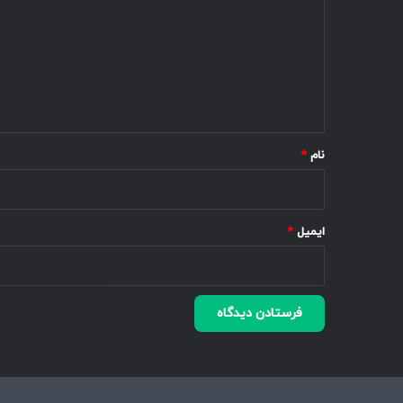
د
گ
ا
ه
*
نام
*
ایمیل
*