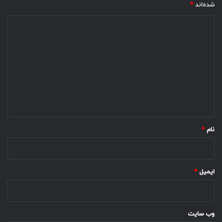
شده‌اند
*
د
ی
د
گ
ا
ه
*
نام
*
ایمیل
*
وب‌ سایت