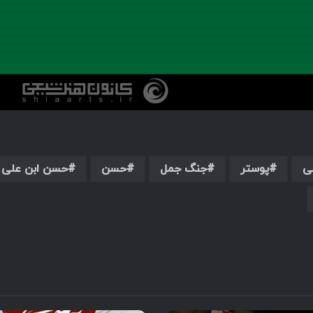
ی
پوستر
جنگ جمل
حسن
حسن ابن علی