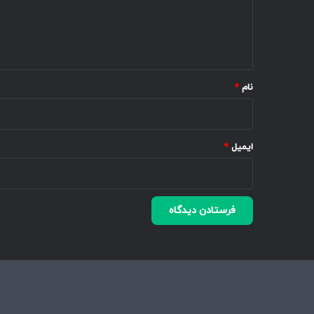
ا
ه
*
نام
*
ایمیل
*