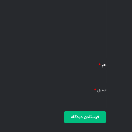
د
ی
د
گ
ا
ه
*
نام
*
ایمیل
*