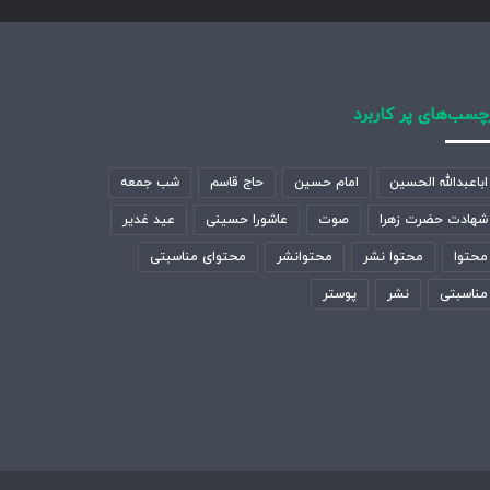
چسب‌های پر کاربرد
اباعبدالله الحسین
امام حسین
حاج قاسم
شب جمعه
شهادت حضرت زهرا
صوت
عاشورا حسینی
عید غدیر
محتوا
محتوا نشر
محتوانشر
محتوای مناسبتی
مناسبتی
نشر
پوستر