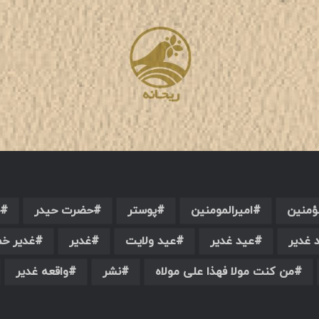
لؤمنین
امیرالمومنین
پوستر
حضرت حیدر
 غدیر
عید غدیر
عید ولایت
غدیر
غدیر خم
من کنت مولا فهذا علی مولاه
نشر
واقعه غدیر