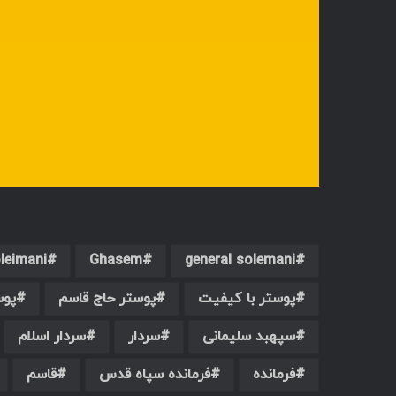
leimani
Ghasem
general solemani
پوستر با کیفیت
پوستر حاج قاسم
پوس
سپهبد سلیمانی
سردار
سردار اسلام
فرمانده
فرمانده سپاه قدس
قاسم