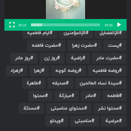
ام المحسن
اُمّ‌الأخیار
اُمّ‌الأزهار
اُمّ‌الأسماء
اُمّ‌الخیرة
اُمّ‌العلوم
00:16
00:00
اُمّ‌الفضایل
اُمّ‌المؤمنین
ایام فاطمیه
پست
حضرت زهرا
حضرت فاطمه
حضرت مادر
راضیة
روز زن
روز مادر
روضه فاطمیه
روضه کوچه
زهرا
زهراء
سیدة نساء العالمین
صدیقه
طاهرة
فاطمه
مادر
مبارکة
محتوا
محتوا نشر
محتوای مناسبتی
محدثة
مرضیة
مناسبتی
ویدئو