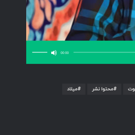
برای
افزایش
یا
00:00
کاهش
صدا
از
کلیدهای
بالا
و
پایین
استفاده
کنید.
وت
محتوا نشر
میلاد