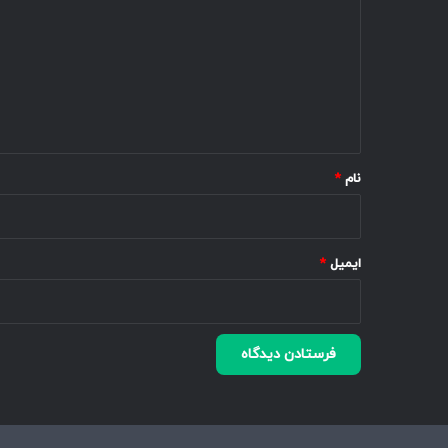
د
گ
ا
ه
*
نام
*
ایمیل
*