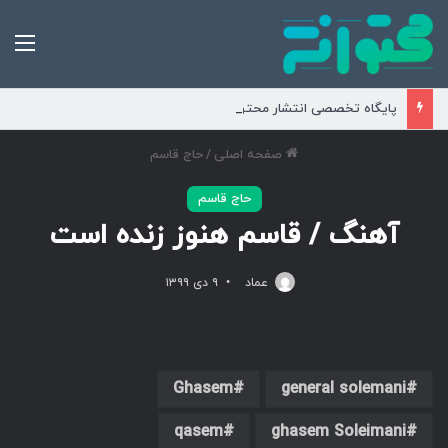
من
پایگاه تخصصی انتشار محتوای مناسبتی و موضوعی
صفحه اصلی
/
حاج قاسم
حاج قاسم
آهنگ / قاسم هنوز زنده است
عماد
۹ دی ۱۳۹۹
Ghasem
general solemani
qasem
ghasem Soleimani